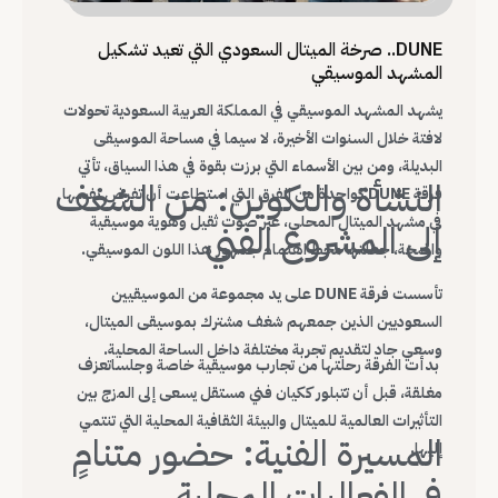
DUNE.. صرخة الميتال السعودي التي تعيد تشكيل
المشهد الموسيقي
يشهد المشهد الموسيقي في المملكة العربية السعودية تحولات
لافتة خلال السنوات الأخيرة، لا سيما في مساحة الموسيقى
البديلة، ومن بين الأسماء التي برزت بقوة في هذا السياق، تأتي
النشأة والتكوين: من الشغف
فرقة DUNE كواحدة من الفرق التي استطاعت أن تفرض نفسها
في مشهد الميتال المحلي، عبر صوت ثقيل وهوية موسيقية
إلى المشروع الفني
واضحة، جعلتها محط اهتمام جمهور هذا اللون الموسيقي.
تأسست فرقة DUNE على يد مجموعة من الموسيقيين
السعوديين الذين جمعهم شغف مشترك بموسيقى الميتال،
وسعي جاد لتقديم تجربة مختلفة داخل الساحة المحلية.
بدأت الفرقة رحلتها من تجارب موسيقية خاصة وجلساتعزف
مغلقة، قبل أن تتبلور ككيان فني مستقل يسعى إلى المزج بين
التأثيرات العالمية للميتال والبيئة الثقافية المحلية التي تنتمي
المسيرة الفنية: حضور متنامٍ
إليها.
في الفعاليات المحلية