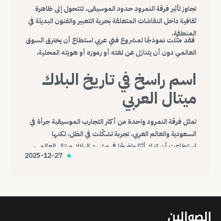
تجاوز تأثير فرقة النمرود حدود الموسيقى، لتتحول إلى ظاهرة
ثقافية داخل النقاشات المتعلقة بحرية التعبير والفنون البديلة في
المنطقة.
فقد مثّلت نموذجًا لمشروع فني عربي استطاع أن يخترق السوق
العالمي دون أن يتنازل عن لغته أو رموزه أو هويته المحلية.
اسم راسخ في تاريخ البلاك
ميتال العربي
تمثل فرقة النمرود واحدة من أكثر التجارب الموسيقية جرأة في
السعودية والعالم العربي، تجربة تشكّلت في الظل، لكنها
استطاعت أن تترك أثرًا واضحًا في مشهد البلاك ميتال العالمي،
2025-12-27
وتؤكد أن الموسيقى، مهما كانت هامشية أو صادمة، قادرة على
عبور الحدود وصناعة حضورها الخاص.
الصوالين