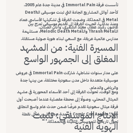
تأسست فرقة Immortal Pain في مدينة جدة عام 2005،
كأحد أوائل المشاريع الجادة التي تبنت موسيقى الـDeath
Metal في المملكة. وضمت الفرقة في تشكيلها الأساسي عماد
ومنذ بدايتها، اتجهت الفرقة إلى تقديم موسيقى تمزج بين
عاشور، رشيد عطار، معيّد الشمّري، وأنان الصبّان.
الـThrash Metal والـMelodic Death Metal، مستلهمة
مدارس عالمية عريقة، مع السعي لبناء هوية صوتية مستقلة.
المسيرة الفنية: من المشهد
المغلق إلى الجمهور الواسع
على مدار سنوات نشاطها، شاركت Immortal Pain في عروض
موسيقية متعددة داخل مدن سعودية مختلفة، من بينها جدة
والرياض والدمام.
ومع الوقت، تحولت الفرقة إلى أحد الأسماء المحورية في مشهد
الميتال المحلي، وصولًا إلى محطة مفصلية عندما أصبحت أول
فرقة ميتال سعودية تقدم عرضًا ضمن حدث عام واسع النطاق
الإنتاج الموسيقي: تثبيت
خلال Comic Con Arabia في جدة، وهو ظهور شكّل نقطة
تحول تاريخية للموسيقى الثقيلة في المملكة.
الهوية الفنية