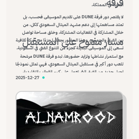
فرقة
البديلة في المملكة.
لا يقتصر دور فرقة DUNE على تقديم الموسيقى فحسب، بل
تمتد مساهمتها إلى دعم مشهد الميتال السعودي ككل، من
خلال المشاركة في الفعاليات المشتركة، وخلق مساحة تواصل
مسار مفتوح على المستقبل
بين الفرق والجمهور، وهذا الحضور يجعلها جزءًا من حركة ثقافية
تسعى إلى الموسيقى البديلة كجزء من التنوع الفني في السعودية.
مع استمرار نشاطها وتزايد حضورها، تبدو فرقة DUNE مرشحة
للعب دور أكبر في مستقبل الميتال السعودي، فهي تمثل نموذجًا
لجيل جديد من الفرق التي تعمل على كسر القوالب التقليدية،
2025-12-27
وبناء هوية موسيقية محلية قادرة على التواصل مع العالم.