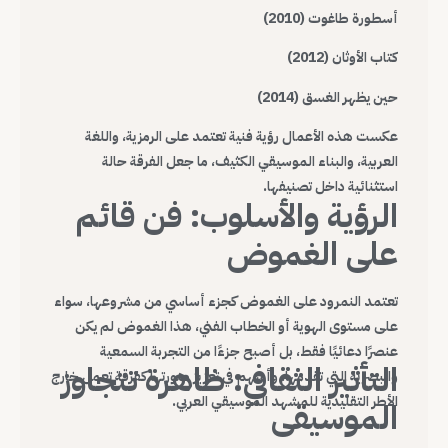
أسطورة طاغوت (2010)
كتاب الأوثان (2012)
حين يظهر الغسق (2014)
عكست هذه الأعمال رؤية فنية تعتمد على الرمزية، واللغة
العربية، والبناء الموسيقي الكثيف، ما جعل الفرقة حالة
استثنائية داخل تصنيفها.
الرؤية والأسلوب: فن قائم
على الغموض
تعتمد النمرود على الغموض كجزء أساسي من مشروعها، سواء
على مستوى الهوية أو الخطاب الفني، هذا الغموض لم يكن
عنصرًا دعائيًا فقط، بل أصبح جزءًا من التجربة السمعية
التأثير الثقافي: ظاهرة تتجاوز
والبصرية التي تقدمها، وأسهم في تعزيز صورتها كفرقة تعمل خارج
الأطر التقليدية للمشهد الموسيقي العربي.
الموسيقى