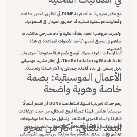
مع تطور تجربتها، بدأت فرقة DUNE في الظهور ضمن حفلات
وفعاليات موسيقية تستهدف جمهور الميتال في السعودية.
وتميزت عروضها الحية بطاقة عالية وأداء مسرحي مكثف، ما
ساهم في ترسيخ اسمها كأحد الأصوات الصاعدة في هذا
المشهد.
كما ارتبطت الفرقة بحراك أوسع يضم فرقًا سعودية أخرى مثل
Black Acid وThe Retaliators، في إطار مشهد موسيقي
بديل يسعى إلى بناء قاعدة جماهيرية أكثر اتساعًا وتماسكًا.
الأعمال الموسيقية: بصمة
خاصة وهوية واضحة
رغم حداثة تجربتها نسبيًا، استطاعت DUNE أن تقدم أعمالًا
موسيقية تعكس فهمًا عميقًا لروح الميتال، من حيث الإيقاعات
الثقيلة والبناء الصوتي المكثف، وتتناول موسيقاها موضوعات
البعد الثقافي: أكثر من مجرد
ترتبط بالإنسان، والصراع الداخلي، والتحولات النفسية، وهي
عناصر لاقت صدى لدى شريحة متزايدة من جمهور الموسيقى