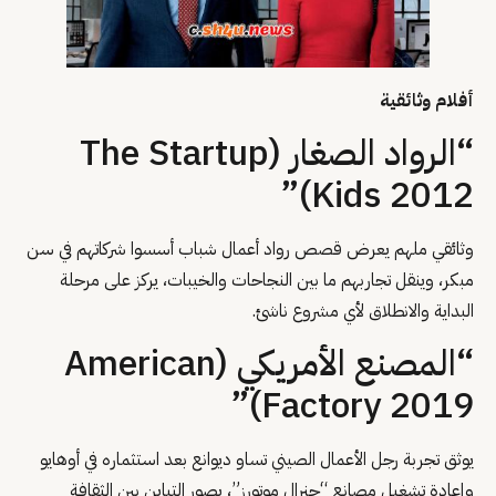
أفلام وثائقية
“الرواد الصغار (The Startup
Kids 2012)”
وثائقي ملهم يعرض قصص رواد أعمال شباب أسسوا شركاتهم في سن
مبكر، وينقل تجاربهم ما بين النجاحات والخيبات، يركز على مرحلة
البداية والانطلاق لأي مشروع ناشئ.
“المصنع الأمريكي (American
Factory 2019)”
يوثق تجربة رجل الأعمال الصيني تساو ديوانع بعد استثماره في أوهايو
وإعادة تشغيل مصانع “جنرال موتورز”، يصور التباين بين الثقافة