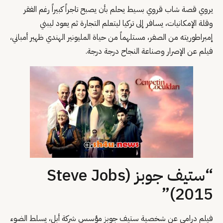
يروي قصة شاب قروي بسيط يحلم بأن يصبح تاجراً كبيراً رغم الفقر
وقلة الإمكانيات، يسافر إلى تركيا ليتعلم التجارة ثم يعود ليبني
إمبراطوريته من الصفر، مستلهماً من حياة المليونير الهندي ظهير أمباني،
فيلم عن الإصرار وصناعة النجاح درجة درجة.
“ستيف جوبز (Steve Jobs
2015)”
فيلم درامي عن شخصية ستيف جوبز مؤسس شركة أبل، يسلط الضوء