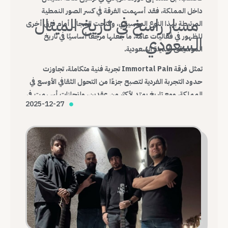
داخل المملكة، فقد أسهمت الفرقة في كسر الصور النمطية
مسار راسخ في تاريخ الميتال
المرتبطة بهذا النوع الموسيقي، وفتحت المجال أمام فرق أخرى
للظهور في فعاليات عامة، ما جعلها مرجعًا أساسيًا في تاريخ
السعودي
الموسيقى البديلة السعودية.
تمثل فرقة Immortal Pain تجربة فنية متكاملة، تجاوزت
حدود التجربة الفردية لتصبح جزءًا من التحول الثقافي الأوسع في
المملكة، ومع تاريخ يمتد لأكثر من عقدين، وإنجازات أسهمت في
2025-12-27
تغيير شكل المشهد، تظل Immortal Pain واحدة من أهم
الفرق التي أرست قواعد الميتال السعودي الحديث.