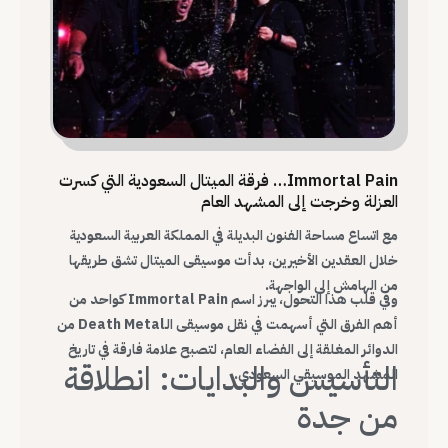
Immortal Pain… فرقة الميتال السعودية التي كسرت
العزلة وخرجت إلى المشهد العام
مع اتساع مساحة الفنون البديلة في المملكة العربية السعودية
خلال العقدين الأخيرين، بدأت موسيقى الميتال تشق طريقها
من الهامش إلى الواجهة.
وفي قلب هذا التحول، يبرز اسم Immortal Pain كواحد من
أهم الفرق التي أسهمت في نقل موسيقى الـDeath Metal من
الدوائر المغلقة إلى الفضاء العام، لتصبح علامة فارقة في تاريخ
التأسيس والبدايات: انطلاقة
المشهد الموسيقي السعودي.
من جدة