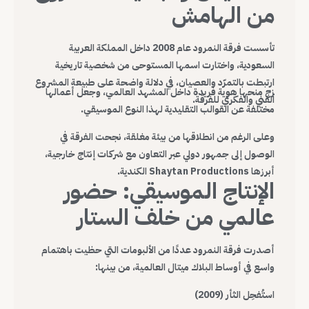
من الهامش
تأسست فرقة النمرود عام 2008 داخل المملكة العربية
السعودية، واختارت اسمها المستوحى من شخصية تاريخية
ارتبطت بالتمرّد والعصيان، في دلالة واضحة على طبيعة المشروع
زج منحها هوية فريدة داخل المشهد العالمي، وجعل أعمالها
الفني والفكري للفرقة.
مختلفة عن القوالب التقليدية لهذا النوع الموسيقي.
وعلى الرغم من انطلاقها من بيئة مغلقة، نجحت الفرقة في
الوصول إلى جمهور دولي عبر التعاون مع شركات إنتاج خارجية،
أبرزها Shaytan Productions الكندية.
الإنتاج الموسيقي: حضور
عالمي من خلف الستار
أصدرت فرقة النمرود عددًا من الألبومات التي حظيت باهتمام
واسع في أوساط البلاك ميتال العالمية، من بينها:
استُفحِل الثأر (2009)