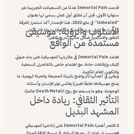
قدمت Immortal Pain عددًا من التسجيلات التجريبية عبر
سنواتها الأولى، قبل أن تطلق أول عمل رسمي لها بعنوان
“Unhealed” في مايو 2022، هذا الإصدار أكد استمرار الفرقة
الأسلوب والرؤية: موسيقى
في مسارها الفني، ورسّخ حضورها كفرقة نشطة قادرة على
التطور والاستمرار ضمن مشهد سريع التغير.
مستمدة من الواقع
تعتمد Immortal Pain في مقاربتها الموسيقية على بناء صوتي
كثيف وإيقاعات حادة، مع اهتمام خاص بالتفاصيل السمعية
والتكوين العام للأغنية.
ويظهر في أعمالها تأثر واضح بالبيئة المحيطة والحياة اليومية، ما
يمنح موسيقاها طابعًا تعبيريًا يعكس توتر الإنسان وأسئلته
الوجودية، وهو ما ينسجم مع روح الـDeath Metal عالميًا.
التأثير الثقافي: ريادة داخل
المشهد البديل
لا تقتصر أهمية Immortal Pain على إنتاجها الموسيقي
فحسب، بل تمتد إلى دورها الريادي في ترسيخ ثقافة الميتال