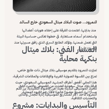
النمرود… صوت البلاك ميتال السعودي خارج السائد
منذ بدايتها، اعتمدت الفرقة على إخفاء هويات أعضائها
واستخدام أسماء مستعارة، في خطوة تعكس حساسية البيئة
التي تعمل ضمنها، وتؤكد الطابع السري الذي رافق مسيرتها منذ
المسار الفني: بلاك ميتال
اللحظة الأولى.
بنكهة محلية
تميّزت النمرود بتقديم موسيقى بلاك ميتال ذات طابع خاص،
تمزج بين القسوة الصوتية الغربية والإيقاعات والمقامات الشرقية،
هذا المفي أقصى أطراف المشهد الموسيقي السعودي، حيث
فرقة بلاك ميتال سعودية اتخذت من الغموض والتمرد الفني
تتحرك الموسيقى البديلة بعيدًا عن الأضواء التقليدية، برز اسم
مسارًا لها، لتصنع حضورًا عالميًا لافتًا رغم القيود المحلية
النمرود كأحد أكثر المشاريع الموسيقية إثارة للجدل والتأثير.
والتحديات الثقافية.
التأسيس والبدايات: مشروع