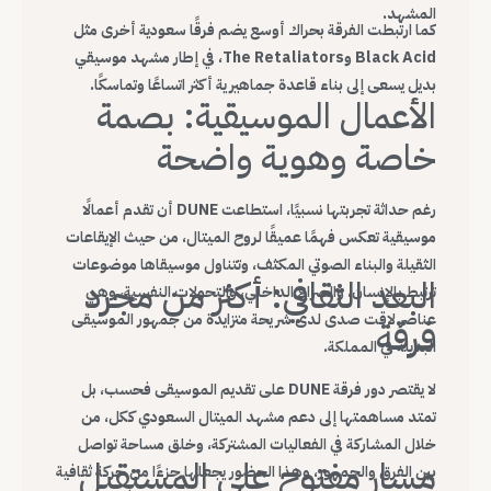
المشهد.
كما ارتبطت الفرقة بحراك أوسع يضم فرقًا سعودية أخرى مثل
Black Acid وThe Retaliators، في إطار مشهد موسيقي
بديل يسعى إلى بناء قاعدة جماهيرية أكثر اتساعًا وتماسكًا.
الأعمال الموسيقية: بصمة
خاصة وهوية واضحة
رغم حداثة تجربتها نسبيًا، استطاعت DUNE أن تقدم أعمالًا
موسيقية تعكس فهمًا عميقًا لروح الميتال، من حيث الإيقاعات
الثقيلة والبناء الصوتي المكثف، وتتناول موسيقاها موضوعات
البعد الثقافي: أكثر من مجرد
ترتبط بالإنسان، والصراع الداخلي، والتحولات النفسية، وهي
عناصر لاقت صدى لدى شريحة متزايدة من جمهور الموسيقى
فرقة
البديلة في المملكة.
لا يقتصر دور فرقة DUNE على تقديم الموسيقى فحسب، بل
تمتد مساهمتها إلى دعم مشهد الميتال السعودي ككل، من
خلال المشاركة في الفعاليات المشتركة، وخلق مساحة تواصل
مسار مفتوح على المستقبل
بين الفرق والجمهور، وهذا الحضور يجعلها جزءًا من حركة ثقافية