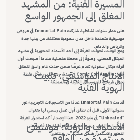
المسيرة الفنية: من المشهد
المغلق إلى الجمهور الواسع
على مدار سنوات نشاطها، شاركت Immortal Pain في عروض
موسيقية متعددة داخل مدن سعودية مختلفة، من بينها جدة
والرياض والدمام.
ومع الوقت، تحولت الفرقة إلى أحد الأسماء المحورية في مشهد
الميتال المحلي، وصولًا إلى محطة مفصلية عندما أصبحت أول
فرقة ميتال سعودية تقدم عرضًا ضمن حدث عام واسع النطاق
الإنتاج الموسيقي: تثبيت
خلال Comic Con Arabia في جدة، وهو ظهور شكّل نقطة
تحول تاريخية للموسيقى الثقيلة في المملكة.
الهوية الفنية
قدمت Immortal Pain عددًا من التسجيلات التجريبية عبر
سنواتها الأولى، قبل أن تطلق أول عمل رسمي لها بعنوان
“Unhealed” في مايو 2022، هذا الإصدار أكد استمرار الفرقة
الأسلوب والرؤية: موسيقى
في مسارها الفني، ورسّخ حضورها كفرقة نشطة قادرة على
التطور والاستمرار ضمن مشهد سريع التغير.
مستمدة من الواقع