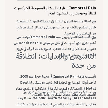
Immortal Pain… فرقة الميتال السعودية التي كسرت
العزلة وخرجت إلى المشهد العام
مع اتساع مساحة الفنون البديلة في المملكة العربية السعودية
خلال العقدين الأخيرين، بدأت موسيقى الميتال تشق طريقها
من الهامش إلى الواجهة.
وفي قلب هذا التحول، يبرز اسم Immortal Pain كواحد من
أهم الفرق التي أسهمت في نقل موسيقى الـDeath Metal من
الدوائر المغلقة إلى الفضاء العام، لتصبح علامة فارقة في تاريخ
التأسيس والبدايات: انطلاقة
المشهد الموسيقي السعودي.
من جدة
تأسست فرقة Immortal Pain في مدينة جدة عام 2005،
كأحد أوائل المشاريع الجادة التي تبنت موسيقى الـDeath
Metal في المملكة. وضمت الفرقة في تشكيلها الأساسي عماد
ومنذ بدايتها، اتجهت الفرقة إلى تقديم موسيقى تمزج بين
عاشور، رشيد عطار، معيّد الشمّري، وأنان الصبّان.
الـThrash Metal والـMelodic Death Metal، مستلهمة
مدارس عالمية عريقة، مع السعي لبناء هوية صوتية مستقلة.