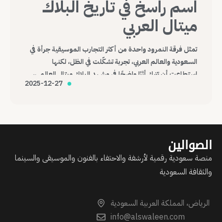
اسم راسخ في تاريخ البلاك
ميتال العربي
تمثل فرقة النمرود واحدة من أكثر التجارب الموسيقية جرأة في
السعودية والعالم العربي، تجربة تشكّلت في الظل، لكنها
استطاعت أن تترك أثرًا واضحًا في مشهد البلاك ميتال العالمي،
2025-12-27
وتؤكد أن الموسيقى، مهما كانت هامشية أو صادمة، قادرة على
عبور الحدود وصناعة حضورها الخاص.
الصوالين
منصة سعودية رقمية لأرشفة والاحتفاء بالفنون والموسيقى والسينما
والثقافة السعودية
الرياض، المملكة العربية السعودية
info@alswaleen.com