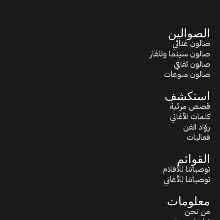
الصوالين
صالون غنائي
صالون سينما وتلفاز
صالون ثقافي
صالون منوعات
استكشف
قصص مرئية
كلمات الأغاني
روّاد الفن
فعاليات
القوائم
توصياتنا للأفلام
توصياتنا للأغاني
معلومات
من نحن