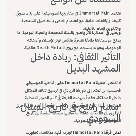
تعتمد Immortal Pain في مقاربتها الموسيقية على بناء صوتي
كثيف وإيقاعات حادة، مع اهتمام خاص بالتفاصيل السمعية
والتكوين العام للأغنية.
ويظهر في أعمالها تأثر واضح بالبيئة المحيطة والحياة اليومية، ما
يمنح موسيقاها طابعًا تعبيريًا يعكس توتر الإنسان وأسئلته
الوجودية، وهو ما ينسجم مع روح الـDeath Metal عالميًا.
التأثير الثقافي: ريادة داخل
المشهد البديل
لا تقتصر أهمية Immortal Pain على إنتاجها الموسيقي
فحسب، بل تمتد إلى دورها الريادي في ترسيخ ثقافة الميتال
داخل المملكة، فقد أسهمت الفرقة في كسر الصور النمطية
مسار راسخ في تاريخ الميتال
المرتبطة بهذا النوع الموسيقي، وفتحت المجال أمام فرق أخرى
للظهور في فعاليات عامة، ما جعلها مرجعًا أساسيًا في تاريخ
السعودي
الموسيقى البديلة السعودية.
تمثل فرقة Immortal Pain تجربة فنية متكاملة، تجاوزت