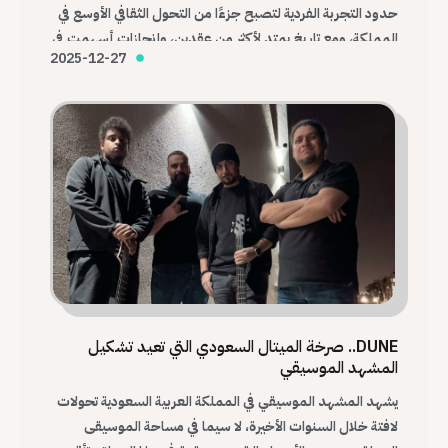
حدود التجربة الفردية لتصبح جزءًا من التحول الثقافي الأوسع في
المملكة، ومع تاريخ يمتد لأكثر من عقدين، وإنجازات أسهمت في
2025-12-27
تغيير شكل المشهد، تظل Immortal Pain واحدة من أهم
الفرق التي أرست قواعد الميتال السعودي الحديث.
DUNE.. صرخة الميتال السعودي التي تعيد تشكيل
المشهد الموسيقي
يشهد المشهد الموسيقي في المملكة العربية السعودية تحولات
لافتة خلال السنوات الأخيرة، لا سيما في مساحة الموسيقى