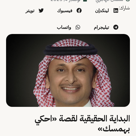
شارك:
لينكدإن
فيسبوك
تويتر
تيليجرام
واتساب
البداية الحقيقية لقصة «احكي
بهمسك»