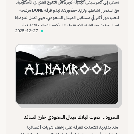
تسعى إلى الموسيقى البديلة كجزء من التنوع الفني في السعودية.
مع استمرار نشاطها وتزايد حضورها، تبدو فرقة DUNE مرشحة
للعب دور أكبر في مستقبل الميتال السعودي، فهي تمثل نموذجًا
لجيل جديد من الفرق التي تعمل على كسر القوالب التقليدية،
2025-12-27
وبناء هوية موسيقية محلية قادرة على التواصل مع العالم.
النمرود… صوت البلاك ميتال السعودي خارج السائد
منذ بدايتها، اعتمدت الفرقة على إخفاء هويات أعضائها