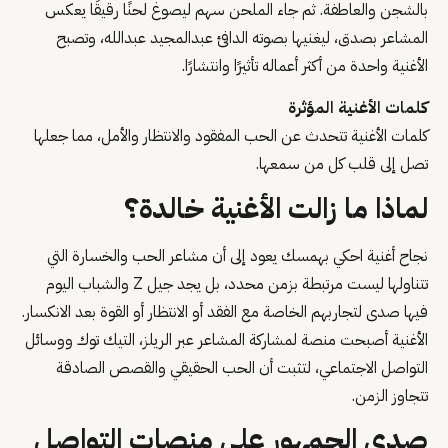
بالشجن والعاطفة. ثم جاء الملحن سهم ليصوغ لحنًا رقيقًا يعكس
المشاعر بصدق، ليغنيها بصوته الدافئ عبدالمجيد عبدالله، وتصبح
الأغنية واحدة من أكثر أعماله تأثيرًا وانتشارًا.
كلمات الأغنية المؤثرة
كلمات الأغنية تتحدث عن الحب المفقود والانتظار والأمل، مما جعلها
تصل إلى قلب كل من سمعها.
لماذا ما زالت الأغنية خالدة؟
نجاح أغنية احكي بهمسك يعود إلى أن مشاعر الحب والخسارة التي
تتناولها ليست مرتبطة بزمن محدد، بل يجد جيل Z والشباب اليوم
فيها صدى لتجاربهم الخاصة مع الفقد أو الانتظار أو القوة بعد الانكسار.
الأغنية أصبحت منصة لمشاركة المشاعر عبر الريلز، التيك توك ووسائل
التواصل الاجتماعي، لتثبت أن الحب الحقيقي والقصص الصادقة
تتجاوز الزمن.
صدى الجمهور على منصات التواصل