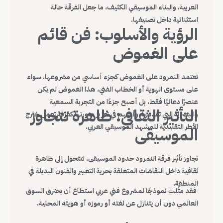
العربية، والبناء الموسيقي الكثيف، ما جعل الفرقة حالة
استثنائية داخل تصنيفها.
الرؤية والأسلوب: فن قائم
على الغموض
تعتمد النمرود على الغموض كجزء أساسي من مشروعها، سواء
على مستوى الهوية أو الخطاب الفني، هذا الغموض لم يكن
عنصرًا دعائيًا فقط، بل أصبح جزءًا من التجربة السمعية
التأثير الثقافي: ظاهرة تتجاوز
والبصرية التي تقدمها، وأسهم في تعزيز صورتها كفرقة تعمل خارج
الأطر التقليدية للمشهد الموسيقي العربي.
الموسيقى
تجاوز تأثير فرقة النمرود حدود الموسيقى، لتتحول إلى ظاهرة
ثقافية داخل النقاشات المتعلقة بحرية التعبير والفنون البديلة في
المنطقة.
فقد مثّلت نموذجًا لمشروع فني عربي استطاع أن يخترق السوق
العالمي دون أن يتنازل عن لغته أو رموزه أو هويته المحلية.