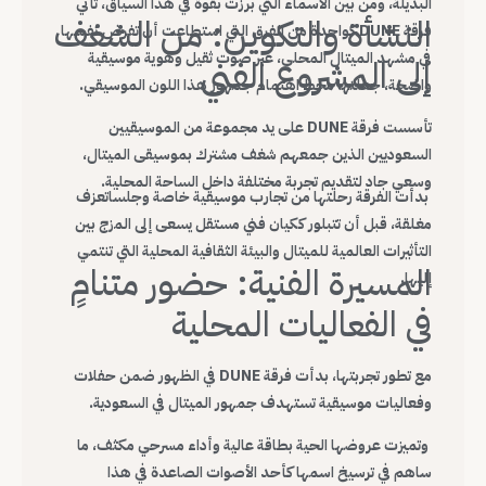
البديلة، ومن بين الأسماء التي برزت بقوة في هذا السياق، تأتي
النشأة والتكوين: من الشغف
فرقة DUNE كواحدة من الفرق التي استطاعت أن تفرض نفسها
في مشهد الميتال المحلي، عبر صوت ثقيل وهوية موسيقية
إلى المشروع الفني
واضحة، جعلتها محط اهتمام جمهور هذا اللون الموسيقي.
تأسست فرقة DUNE على يد مجموعة من الموسيقيين
السعوديين الذين جمعهم شغف مشترك بموسيقى الميتال،
وسعي جاد لتقديم تجربة مختلفة داخل الساحة المحلية.
بدأت الفرقة رحلتها من تجارب موسيقية خاصة وجلساتعزف
مغلقة، قبل أن تتبلور ككيان فني مستقل يسعى إلى المزج بين
التأثيرات العالمية للميتال والبيئة الثقافية المحلية التي تنتمي
المسيرة الفنية: حضور متنامٍ
إليها.
في الفعاليات المحلية
مع تطور تجربتها، بدأت فرقة DUNE في الظهور ضمن حفلات
وفعاليات موسيقية تستهدف جمهور الميتال في السعودية.
وتميزت عروضها الحية بطاقة عالية وأداء مسرحي مكثف، ما
ساهم في ترسيخ اسمها كأحد الأصوات الصاعدة في هذا