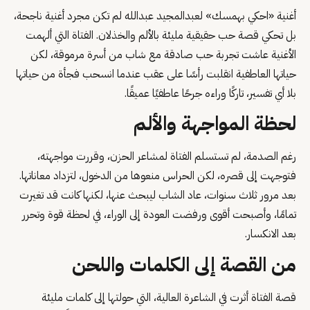
أغنية «احكي بهمسك» لعبدالمجيد عبدالله لم تكن مجرد أغنية ناجحة،
بل تحكي قصة حب حقيقية مليئة بالألم والخذلان. الفتاة التي ألهمت
الأغنية عاشت تجربة حب صادقة مع شاب من أسرة مرموقة، لكن
حياتها العاطفية انقلبت رأسًا على عقب عندما انسحب فجأة من حياتها
بلا أي تفسير، تاركًا وراءه جرحًا عاطفيًا عميقًا.
لحظة المواجهة والألم
رغم الصدمة، لم تستسلم الفتاة لمشاعر الحزن، وقررت مواجهته،
فتوجهت إلى قصره، لكن الحراس منعوها من الدخول، لتزداد معاناتها.
بعد مرور ثلاث سنوات، عاد الشاب ليبحث عنها، لكنها كانت قد تغيرت
تمامًا، وأصبحت أقوى ورفضت العودة إلى الوراء، في لحظة قوة وتحرر
بعد الانكسار.
من القصة إلى الكلمات واللحن
قصة الفتاة أثرت في الشاعرة العالية، التي حولتها إلى كلمات مليئة