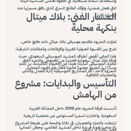
واستخدام أسماء مستعارة، في خطوة تعكس حساسية البيئة
التي تعمل ضمنها، وتؤكد الطابع السري الذي رافق مسيرتها منذ
المسار الفني: بلاك ميتال
اللحظة الأولى.
بنكهة محلية
تميّزت النمرود بتقديم موسيقى بلاك ميتال ذات طابع خاص،
تمزج بين القسوة الصوتية الغربية والإيقاعات والمقامات الشرقية،
هذا المفي أقصى أطراف المشهد الموسيقي السعودي، حيث
فرقة بلاك ميتال سعودية اتخذت من الغموض والتمرد الفني
تتحرك الموسيقى البديلة بعيدًا عن الأضواء التقليدية، برز اسم
مسارًا لها، لتصنع حضورًا عالميًا لافتًا رغم القيود المحلية
النمرود كأحد أكثر المشاريع الموسيقية إثارة للجدل والتأثير.
والتحديات الثقافية.
التأسيس والبدايات: مشروع
من الهامش
تأسست فرقة النمرود عام 2008 داخل المملكة العربية
السعودية، واختارت اسمها المستوحى من شخصية تاريخية
ارتبطت بالتمرّد والعصيان، في دلالة واضحة على طبيعة المشروع
زج منحها هوية فريدة داخل المشهد العالمي، وجعل أعمالها
الفني والفكري للفرقة.