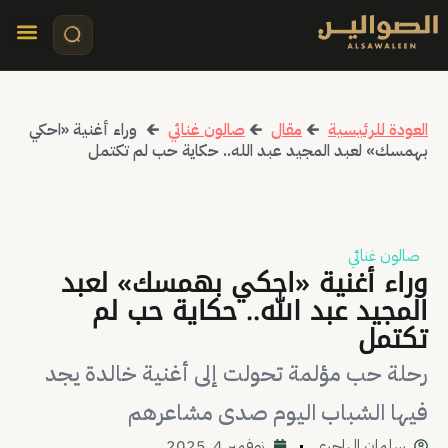
تواصل معنا
قصص مرئي
كلمات الأ
العودة للرئيسية
🡰
مقال
🡰
صالون غنائي
🡰
وراء أغنية «احكي
بهمسك» لعبد المجيد عبد الله.. حكاية حب لم تكتمل
صالون غنائي
وراء أغنية «احكي بهمسك» لعبد
المجيد عبد الله.. حكاية حب لم
تكتمل
رحلة حب مؤلمة تحولت إلى أغنية خالدة يجد
فيها الشباب اليوم صدى مشاعرهم
سلمان الهاجري
نوفمبر 4, 2025