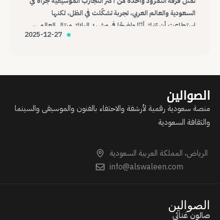
تمثل فرقة النمرود واحدة من أكثر التجارب الموسيقية جرأة في
السعودية والعالم العربي، تجربة تشكّلت في الظل، لكنها
استطاعت أن تترك أثرًا واضحًا في مشهد البلاك ميتال العالمي،
2025-12-27
وتؤكد أن الموسيقى، مهما كانت هامشية أو صادمة، قادرة على
عبور الحدود وصناعة حضورها الخاص.
الصوالين
منصة سعودية رقمية لأرشفة والاحتفاء بالفنون والموسيقى والسينما
والثقافة السعودية
الرياض، المملكة العربية السعودية
info@alswaleen.com
الصوالين
صالون غنائي