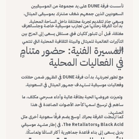
تأسست فرقة DUNE على يد مجموعة من الموسيقيين
السعوديين الذين جمعهم شغف مشترك بموسيقى الميتال،
وسعي جاد لتقديم تجربة مختلفة داخل الساحة المحلية.
بدأت الفرقة رحلتها من تجارب موسيقية خاصة وجلساتعزف
مغلقة، قبل أن تتبلور ككيان فني مستقل يسعى إلى المزج بين
التأثيرات العالمية للميتال والبيئة الثقافية المحلية التي تنتمي
المسيرة الفنية: حضور متنامٍ
إليها.
في الفعاليات المحلية
مع تطور تجربتها، بدأت فرقة DUNE في الظهور ضمن حفلات
وفعاليات موسيقية تستهدف جمهور الميتال في السعودية.
وتميزت عروضها الحية بطاقة عالية وأداء مسرحي مكثف، ما
ساهم في ترسيخ اسمها كأحد الأصوات الصاعدة في هذا
المشهد.
كما ارتبطت الفرقة بحراك أوسع يضم فرقًا سعودية أخرى مثل
Black Acid وThe Retaliators، في إطار مشهد موسيقي
بديل يسعى إلى بناء قاعدة جماهيرية أكثر اتساعًا وتماسكًا.