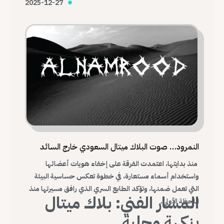
2025-12-27
وبناء هوية موسيقية محلية قادرة على التواصل مع العالم.
النمرود… صوت البلاك ميتال السعودي خارج السائد
منذ بدايتها، اعتمدت الفرقة على إخفاء هويات أعضائها
واستخدام أسماء مستعارة، في خطوة تعكس حساسية البيئة
التي تعمل ضمنها، وتؤكد الطابع السري الذي رافق مسيرتها منذ
المسار الفني: بلاك ميتال
اللحظة الأولى.
بنكهة محلية