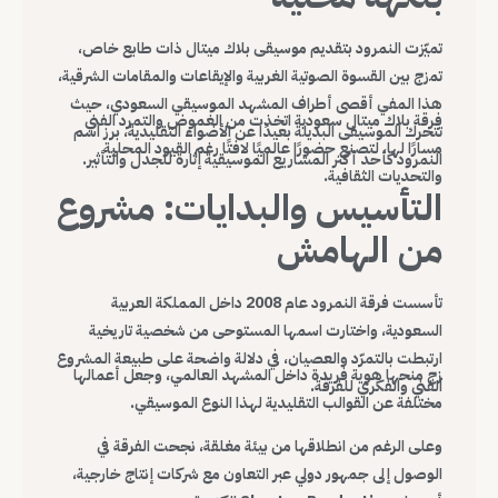
تميّزت النمرود بتقديم موسيقى بلاك ميتال ذات طابع خاص،
تمزج بين القسوة الصوتية الغربية والإيقاعات والمقامات الشرقية،
هذا المفي أقصى أطراف المشهد الموسيقي السعودي، حيث
فرقة بلاك ميتال سعودية اتخذت من الغموض والتمرد الفني
تتحرك الموسيقى البديلة بعيدًا عن الأضواء التقليدية، برز اسم
مسارًا لها، لتصنع حضورًا عالميًا لافتًا رغم القيود المحلية
النمرود كأحد أكثر المشاريع الموسيقية إثارة للجدل والتأثير.
والتحديات الثقافية.
التأسيس والبدايات: مشروع
من الهامش
تأسست فرقة النمرود عام 2008 داخل المملكة العربية
السعودية، واختارت اسمها المستوحى من شخصية تاريخية
ارتبطت بالتمرّد والعصيان، في دلالة واضحة على طبيعة المشروع
زج منحها هوية فريدة داخل المشهد العالمي، وجعل أعمالها
الفني والفكري للفرقة.
مختلفة عن القوالب التقليدية لهذا النوع الموسيقي.
وعلى الرغم من انطلاقها من بيئة مغلقة، نجحت الفرقة في
الوصول إلى جمهور دولي عبر التعاون مع شركات إنتاج خارجية،