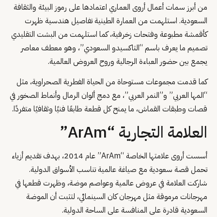
من أبرز سمات أعمال أروى العماري اعتمادها على رموز البيئة والثقافة
السعودية. استلهمت من العمارة الطينية تفاصيل هندسية ظهرت
كأقمشة مطبوعة وفتحات زخرفية، كما استلهمت من البشت التقليدي
تصميم ما يعرف باسم “التاكسيدو السعودي”، وهو معطف معاصر
يجمع بين حضور العباءة الرجالية وروح العروض العالمية.
كما قدمت مجموعات مستوحاة من الحياة الفطرية الصحراوية، مثل
“المها العربي” و”النمر العربي”، مع دمج ألوان الرمال وأنماط الصخور في
قصات وطبقات القماش، ما يمنح كل قطعة طابعًا فنيًا وثقافيًا متفردًا.
العلامة التجارية “ArAm”
أسست أروى علامتها الخاصة “ArAm” عام 2014، بهدف تقديم أزياء
تحمل قصة سعودية مع صياغة عالمية تناسب الأسواق الدولية.
شاركت العلامة في عروض عالمية وعواصم موضة، وظهرت قطعها في
مهرجانات مرموقة مثل مهرجان كان السينمائي، لتثبت أن الموضة
السعودية قادرة على المنافسة على الساحة الدولية.