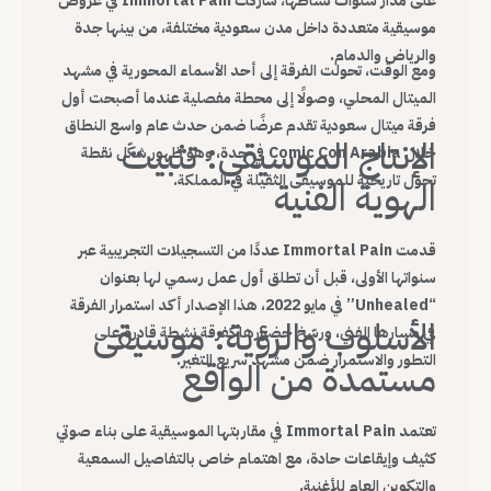
على مدار سنوات نشاطها، شاركت Immortal Pain في عروض
موسيقية متعددة داخل مدن سعودية مختلفة، من بينها جدة
والرياض والدمام.
ومع الوقت، تحولت الفرقة إلى أحد الأسماء المحورية في مشهد
الميتال المحلي، وصولًا إلى محطة مفصلية عندما أصبحت أول
فرقة ميتال سعودية تقدم عرضًا ضمن حدث عام واسع النطاق
الإنتاج الموسيقي: تثبيت
خلال Comic Con Arabia في جدة، وهو ظهور شكّل نقطة
تحول تاريخية للموسيقى الثقيلة في المملكة.
الهوية الفنية
قدمت Immortal Pain عددًا من التسجيلات التجريبية عبر
سنواتها الأولى، قبل أن تطلق أول عمل رسمي لها بعنوان
“Unhealed” في مايو 2022، هذا الإصدار أكد استمرار الفرقة
الأسلوب والرؤية: موسيقى
في مسارها الفني، ورسّخ حضورها كفرقة نشطة قادرة على
التطور والاستمرار ضمن مشهد سريع التغير.
مستمدة من الواقع
تعتمد Immortal Pain في مقاربتها الموسيقية على بناء صوتي
كثيف وإيقاعات حادة، مع اهتمام خاص بالتفاصيل السمعية
والتكوين العام للأغنية.