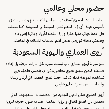
حضور محلي وعالمي
تم اختيار أروى العماري كسفيرة في مجلس الأزياء العربي، وأسهمت في
تأسيس هيئة “أزياؤنا” لدعم قطاع الموضة في السعودية. كما حصلت
على عدة جوائز، منها جائزة وزارة الثقافة للأزياء وجائزة إيمي غالا،
وصنفتها مجلة فوربس ضمن أهم العلامات النسائية في المنطقة.
أروى العماري والهوية السعودية
تميز تجربة أروى العماري بأنها ليست مجرد نقل للتراث حرفيًا، بل إعادة
صياغته ضمن سياق بصري معاصر يمكن أن ينافس عالميًا. فهي
تستخدم الموضة كأداة ثقافية، حيث تصبح القطعة التي تُرتدى رسالة
وانتماء، وليس مجرد مظهر خارجي.
أروى العماري تمثل الجيل الجديد من المصممات السعوديات اللاتي
يجمعن بين العمق الثقافي والرؤية العالمية، مقدمة صورة حديثة للهوية
السعودية، ومساهمة في بناء مشهد أزياء محلي قادر على الابتكار