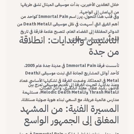
خلال العقدين الأخيرين، بدأت موسيقى الميتال تشق طريقها
من الهامش إلى الواجهة.
وفي قلب هذا التحول، يبرز اسم Immortal Pain كواحد من
أهم الفرق التي أسهمت في نقل موسيقى الـDeath Metal من
الدوائر المغلقة إلى الفضاء العام، لتصبح علامة فارقة في تاريخ
التأسيس والبدايات: انطلاقة
المشهد الموسيقي السعودي.
من جدة
تأسست فرقة Immortal Pain في مدينة جدة عام 2005،
كأحد أوائل المشاريع الجادة التي تبنت موسيقى الـDeath
Metal في المملكة. وضمت الفرقة في تشكيلها الأساسي عماد
ومنذ بدايتها، اتجهت الفرقة إلى تقديم موسيقى تمزج بين
عاشور، رشيد عطار، معيّد الشمّري، وأنان الصبّان.
الـThrash Metal والـMelodic Death Metal، مستلهمة
مدارس عالمية عريقة، مع السعي لبناء هوية صوتية مستقلة.
المسيرة الفنية: من المشهد
المغلق إلى الجمهور الواسع