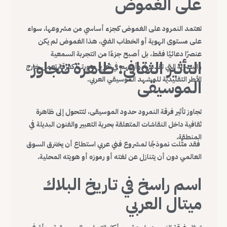
على الغموض
تعتمد النمرود على الغموض كجزء أساسي من مشروعها، سواء
على مستوى الهوية أو الخطاب الفني، هذا الغموض لم يكن
عنصرًا دعائيًا فقط، بل أصبح جزءًا من التجربة السمعية
التأثير الثقافي: ظاهرة تتجاوز
والبصرية التي تقدمها، وأسهم في تعزيز صورتها كفرقة تعمل خارج
الأطر التقليدية للمشهد الموسيقي العربي.
الموسيقى
تجاوز تأثير فرقة النمرود حدود الموسيقى، لتتحول إلى ظاهرة
ثقافية داخل النقاشات المتعلقة بحرية التعبير والفنون البديلة في
المنطقة.
فقد مثّلت نموذجًا لمشروع فني عربي استطاع أن يخترق السوق
العالمي دون أن يتنازل عن لغته أو رموزه أو هويته المحلية.
اسم راسخ في تاريخ البلاك
ميتال العربي