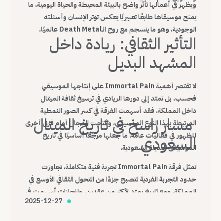
ويظهر في أعمالها تأثر واضح بالبيئة المحيطة والحياة اليومية، ما
يمنح موسيقاها طابعًا تعبيريًا يعكس توتر الإنسان وأسئلته
الوجودية، وهو ما ينسجم مع روح الـDeath Metal عالميًا.
التأثير الثقافي: ريادة داخل
المشهد البديل
لا تقتصر أهمية Immortal Pain على إنتاجها الموسيقي
فحسب، بل تمتد إلى دورها الريادي في ترسيخ ثقافة الميتال
داخل المملكة، فقد أسهمت الفرقة في كسر الصور النمطية
مسار راسخ في تاريخ الميتال
المرتبطة بهذا النوع الموسيقي، وفتحت المجال أمام فرق أخرى
للظهور في فعاليات عامة، ما جعلها مرجعًا أساسيًا في تاريخ
السعودي
الموسيقى البديلة السعودية.
تمثل فرقة Immortal Pain تجربة فنية متكاملة، تجاوزت
حدود التجربة الفردية لتصبح جزءًا من التحول الثقافي الأوسع في
المملكة، ومع تاريخ يمتد لأكثر من عقدين، وإنجازات أسهمت في
2025-12-27
تغيير شكل المشهد، تظل Immortal Pain واحدة من أهم
الفرق التي أرست قواعد الميتال السعودي الحديث.