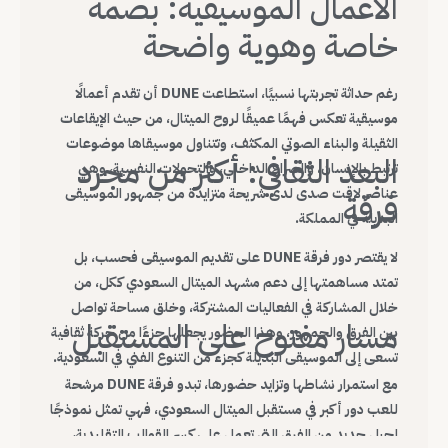
الأعمال الموسيقية: بصمة
خاصة وهوية واضحة
رغم حداثة تجربتها نسبيًا، استطاعت DUNE أن تقدم أعمالًا
موسيقية تعكس فهمًا عميقًا لروح الميتال، من حيث الإيقاعات
الثقيلة والبناء الصوتي المكثف، وتتناول موسيقاها موضوعات
البعد الثقافي: أكثر من مجرد
ترتبط بالإنسان، والصراع الداخلي، والتحولات النفسية، وهي
عناصر لاقت صدى لدى شريحة متزايدة من جمهور الموسيقى
فرقة
البديلة في المملكة.
لا يقتصر دور فرقة DUNE على تقديم الموسيقى فحسب، بل
تمتد مساهمتها إلى دعم مشهد الميتال السعودي ككل، من
خلال المشاركة في الفعاليات المشتركة، وخلق مساحة تواصل
مسار مفتوح على المستقبل
بين الفرق والجمهور، وهذا الحضور يجعلها جزءًا من حركة ثقافية
تسعى إلى الموسيقى البديلة كجزء من التنوع الفني في السعودية.
مع استمرار نشاطها وتزايد حضورها، تبدو فرقة DUNE مرشحة
للعب دور أكبر في مستقبل الميتال السعودي، فهي تمثل نموذجًا
لجيل جديد من الفرق التي تعمل على كسر القوالب التقليدية،