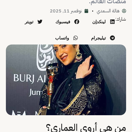
منصات العالم.
هالة السعدي
نوفمبر 11, 2025
شارك:
لينكدإن
فيسبوك
تويتر
تيليجرام
واتساب
من هي أروى العماري؟