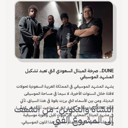
DUNE.. صرخة الميتال السعودي التي تعيد تشكيل
المشهد الموسيقي
يشهد المشهد الموسيقي في المملكة العربية السعودية تحولات
لافتة خلال السنوات الأخيرة، لا سيما في مساحة الموسيقى
البديلة، ومن بين الأسماء التي برزت بقوة في هذا السياق، تأتي
النشأة والتكوين: من الشغف
فرقة DUNE كواحدة من الفرق التي استطاعت أن تفرض نفسها
في مشهد الميتال المحلي، عبر صوت ثقيل وهوية موسيقية
إلى المشروع الفني
واضحة، جعلتها محط اهتمام جمهور هذا اللون الموسيقي.